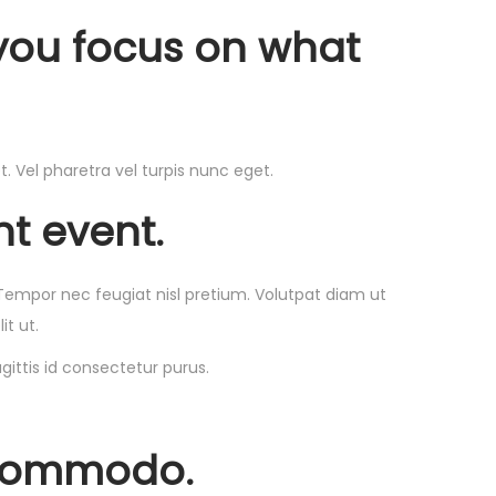
 you focus on what
 Vel pharetra vel turpis nunc eget.
t event.
Tempor nec feugiat nisl pretium. Volutpat diam ut
it ut.
ittis id consectetur purus.
 commodo.