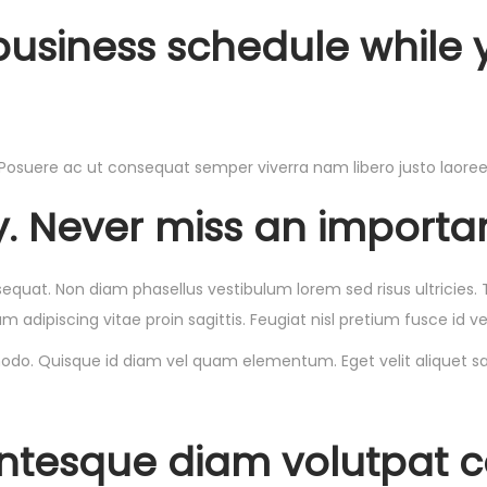
business schedule while
osuere ac ut consequat semper viverra nam libero justo laoreet.
. Never miss an importan
quat. Non diam phasellus vestibulum lorem sed risus ultricies. 
 adipiscing vitae proin sagittis. Feugiat nisl pretium fusce id vel
do. Quisque id diam vel quam elementum. Eget velit aliquet sag
lentesque diam volutpat