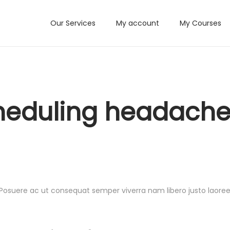
Our Services
My account
My Courses
heduling headache
osuere ac ut consequat semper viverra nam libero justo laoreet.