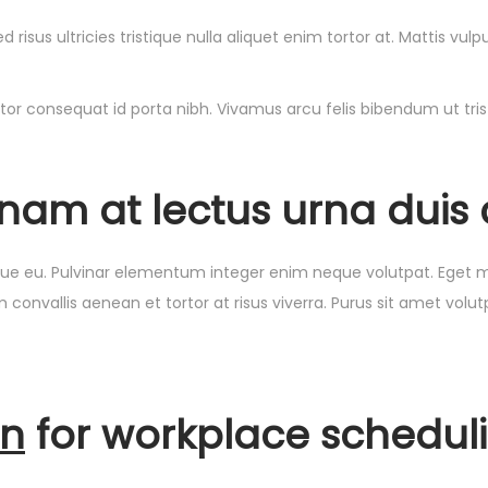
 risus ultricies tristique nulla aliquet enim tortor at. Mattis vu
tor consequat id porta nibh. Vivamus arcu felis bibendum ut tris
am at lectus urna duis c
risque eu. Pulvinar elementum integer enim neque volutpat. Eget
 convallis aenean et tortor at risus viverra. Purus sit amet vol
on
for workplace schedul