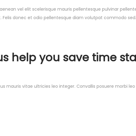
aenean vel elit scelerisque mauris pellentesque pulvinar pellentes
et. Felis donec et odio pellentesque diam volutpat commodo sed.
us help you save time st
us mauris vitae ultricies leo integer. Convallis posuere morbi l