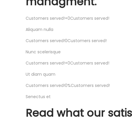
managment.
Customers served!
+
0
Customers served!
Aliquam nulla
Customers served!
0
Customers served!
Nunc scelerisque
Customers served!
+
0
Customers served!
Ut diam quam
Customers served!
0
%
Customers served!
Senectus et
Read what our satis