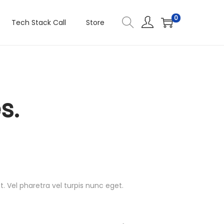
0
Tech Stack Call
Store
s.
 Vel pharetra vel turpis nunc eget.