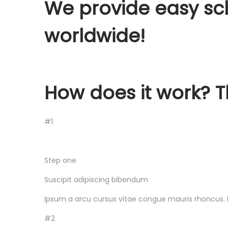
We provide easy sc
o
n
worldwide!
How does it work? T
#1
Step one
Suscipit adipiscing bibendum
Ipsum a arcu cursus vitae congue mauris rhoncus. 
#2