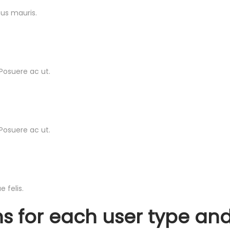
mus mauris.
Posuere ac ut.
Posuere ac ut.
 felis.
ns for each user type an